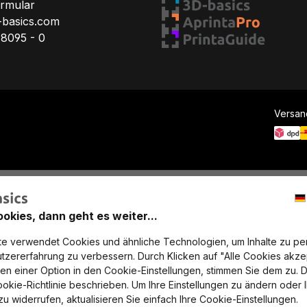
ormular
-basics.com
78095 - 0
Versan
ookies, dann geht es weiter...
e verwendet Cookies und ähnliche Technologien, um Inhalte zu per
tzererfahrung zu verbessern. Durch Klicken auf "Alle Cookies akze
ren einer Option in den Cookie-Einstellungen, stimmen Sie dem zu. D
ookie-Richtlinie beschrieben. Um Ihre Einstellungen zu ändern oder 
u widerrufen, aktualisieren Sie einfach Ihre Cookie-Einstellungen.