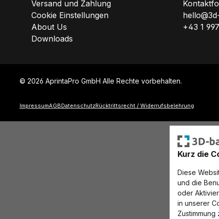
Versand und Zahlung
Kontaktf
Cookie Einstellungen
hello@3d
About Us
+43 1 99
Downloads
© 2026 AprintaPro GmbH Alle Rechte vorbehalten.
Impressum
AGB
Datenschutz
Rücktrittsrecht / Widerrufsbelehrung
Kurz die C
Diese Websit
und die Benu
oder Aktivie
in unserer C
Zustimmung z