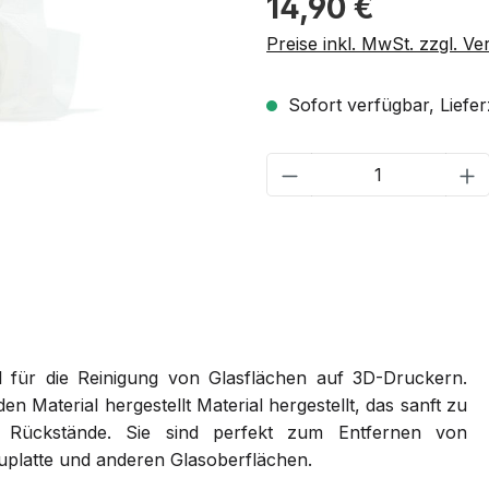
14,90 €
Preise inkl. MwSt. zzgl. V
Sofort verfügbar, Lieferz
Produkt Anzahl: G
el für die Reinigung von Glasflächen auf 3D-Druckern.
n Material hergestellt Material hergestellt, das sanft zu
r Rückstände. Sie sind perfekt zum Entfernen von
platte und anderen Glasoberflächen.