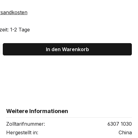
ersandkosten
eit: 1-2 Tage
ib den gewünschten Wert ein oder benu
In den Warenkorb
Weitere Informationen
Zolltarifnummer:
6307 1030
Hergestellt in:
China