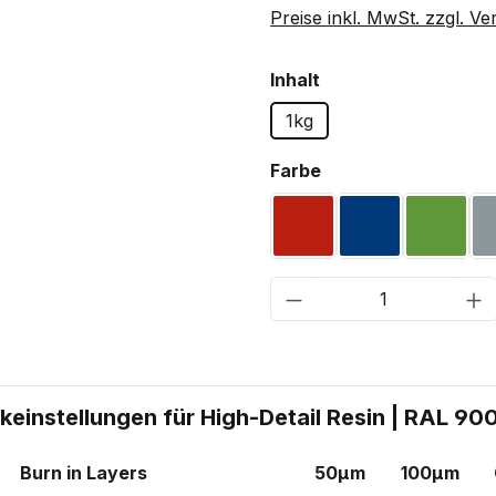
Preise inkl. MwSt. zzgl. V
auswählen
Inhalt
1kg
auswählen
Farbe
RAL 3020 Verkehrsrot
RAL 5002 Ultr
RAL 60
Produkt Anzahl: G
einstellungen für High-Detail Resin | RAL 900
Burn in Layers
50µm
100µm