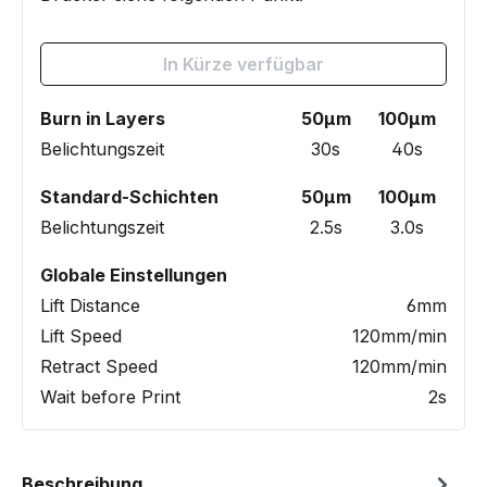
In Kürze verfügbar
Burn in Layers
50µm
100µm
Belichtungszeit
30s
40s
Standard-Schichten
50µm
100µm
Belichtungszeit
2.5s
3.0s
Globale Einstellungen
Lift Distance
6mm
Lift Speed
120mm/min
Retract Speed
120mm/min
Wait before Print
2s
Beschreibung