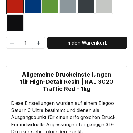
RAL 3020 Verkehrsrot
RAL 5002 Ultramarinblau
RAL 6018 Gelbgrün
RAL 7001 Silbergrau
RAL 7016 Anthrazitg
RAL 7035 Li
RAL 9005 Tiefschwarz
Produkt Anzahl: Gib den gewünschten We
In den Warenkorb
Allgemeine Druckeinstellungen
für High-Detail Resin | RAL 3020
Traffic Red - 1kg
Diese Einstellungen wurden auf einem Elegoo
Saturn 3 Ultra bestimmt und dienen als
Ausgangspunkt für einen erfolgreichen Druck.
Für individuelle Anpassungen für gängige 3D-
Drucker siehe folgenden Punkt.