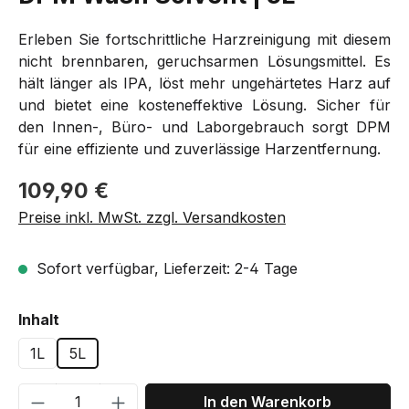
Erleben Sie fortschrittliche Harzreinigung mit diesem
nicht brennbaren, geruchsarmen Lösungsmittel. Es
hält länger als IPA, löst mehr ungehärtetes Harz auf
und bietet eine kosteneffektive Lösung. Sicher für
den Innen-, Büro- und Laborgebrauch sorgt DPM
für eine effiziente und zuverlässige Harzentfernung.
Regulärer Preis:
109,90 €
Preise inkl. MwSt. zzgl. Versandkosten
Sofort verfügbar, Lieferzeit: 2-4 Tage
auswählen
Inhalt
1L
5L
Produkt Anzahl: Gib den gewünschten We
In den Warenkorb